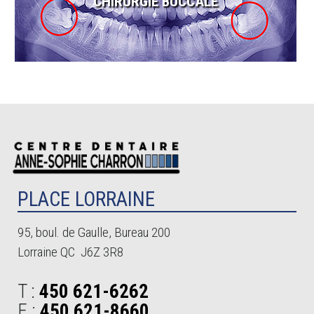
CHIRURGIE BUCCALE
PLACE LORRAINE
95, boul. de Gaulle, Bureau 200
Lorraine QC J6Z 3R8
T :
450 621-6262
F :
450 621-8660